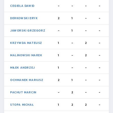
CEGIEŁA DAWID
-
-
-
-
DERKOWSKI ERYK
2
1
-
-
JAWORSKI GRZEGORZ
-
1
-
-
KRZYWDA MATEUSZ
1
-
2
-
MALINOWSKI MAREK
1
-
2
-
MIŁEK ANDRZEJ
1
-
-
-
OCHMANEK MARIUSZ
2
1
-
-
PACHUT MARCIN
-
2
-
-
STOPA MICHAŁ
1
2
2
-