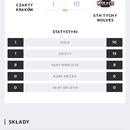
1
10
CZARTY
KRAKÓW
VS
STH TYCHY
WOLVES
STATYSTYKI
1
10
GOLE
1
13
ASYSTY
8
8
KARY MNIEJSZE
0
0
KARY MECZU
0
0
KARY DRUŻYN
SKŁADY