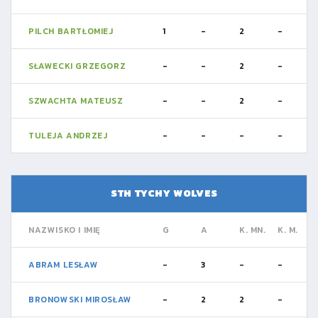
PILCH BARTŁOMIEJ
1
-
2
-
SŁAWECKI GRZEGORZ
-
-
2
-
SZWACHTA MATEUSZ
-
-
2
-
TULEJA ANDRZEJ
-
-
-
-
STH TYCHY WOLVES
NAZWISKO I IMIĘ
G
A
K. MN.
K. M.
ABRAM LESŁAW
-
3
-
-
BRONOWSKI MIROSŁAW
-
2
2
-