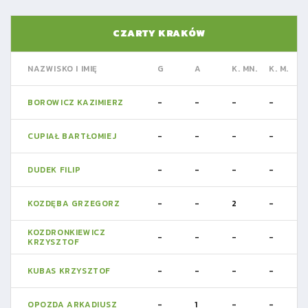
CZARTY KRAKÓW
NAZWISKO I IMIĘ
G
A
K. MN.
K. M.
BOROWICZ KAZIMIERZ
-
-
-
-
CUPIAŁ BARTŁOMIEJ
-
-
-
-
DUDEK FILIP
-
-
-
-
KOZDĘBA GRZEGORZ
-
-
2
-
KOZDRONKIEWICZ
-
-
-
-
KRZYSZTOF
KUBAS KRZYSZTOF
-
-
-
-
OPOZDA ARKADIUSZ
-
1
-
-