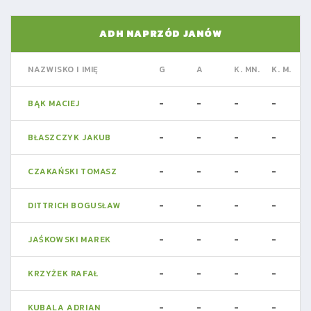
ADH NAPRZÓD JANÓW
NAZWISKO I IMIĘ
G
A
K. MN.
K. M.
BĄK MACIEJ
-
-
-
-
BŁASZCZYK JAKUB
-
-
-
-
CZAKAŃSKI TOMASZ
-
-
-
-
DITTRICH BOGUSŁAW
-
-
-
-
JAŚKOWSKI MAREK
-
-
-
-
KRZYŻEK RAFAŁ
-
-
-
-
KUBALA ADRIAN
-
-
-
-