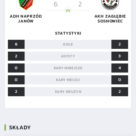
6
2
VS
ADH NAPRZÓD
AKH ZAGŁĘBIE
JANÓW
SOSNOWIEC
STATYSTYKI
6
2
GOLE
2
3
ASYSTY
0
4
KARY MNIEJSZE
0
0
KARY MECZU
2
2
KARY DRUŻYN
SKŁADY