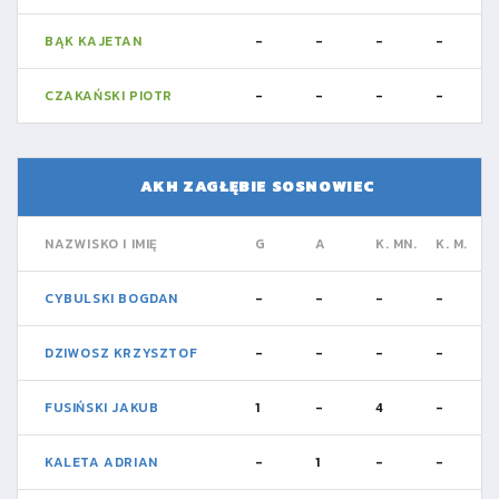
BĄK KAJETAN
-
-
-
-
CZAKAŃSKI PIOTR
-
-
-
-
AKH ZAGŁĘBIE SOSNOWIEC
NAZWISKO I IMIĘ
G
A
K. MN.
K. M.
CYBULSKI BOGDAN
-
-
-
-
DZIWOSZ KRZYSZTOF
-
-
-
-
FUSIŃSKI JAKUB
1
-
4
-
KALETA ADRIAN
-
1
-
-