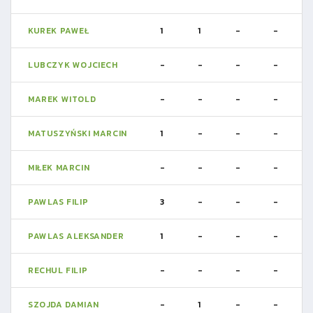
KUREK PAWEŁ
1
1
-
-
LUBCZYK WOJCIECH
-
-
-
-
MAREK WITOLD
-
-
-
-
MATUSZYŃSKI MARCIN
1
-
-
-
MIŁEK MARCIN
-
-
-
-
PAWLAS FILIP
3
-
-
-
PAWLAS ALEKSANDER
1
-
-
-
RECHUL FILIP
-
-
-
-
SZOJDA DAMIAN
-
1
-
-