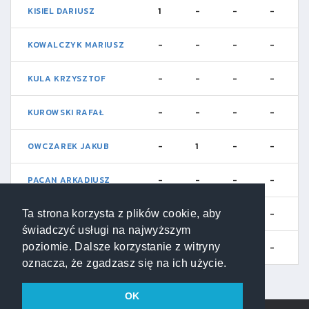
KISIEL DARIUSZ
1
-
-
-
KOWALCZYK MARIUSZ
-
-
-
-
KULA KRZYSZTOF
-
-
-
-
KUROWSKI RAFAŁ
-
-
-
-
OWCZAREK JAKUB
-
1
-
-
PACAN ARKADIUSZ
-
-
-
-
Ta strona korzysta z plików cookie, aby
SROKA KAMIL
-
1
-
-
świadczyć usługi na najwyższym
poziomie. Dalsze korzystanie z witryny
TOKARZ SEBASTIAN
-
-
-
-
oznacza, że zgadzasz się na ich użycie.
OK