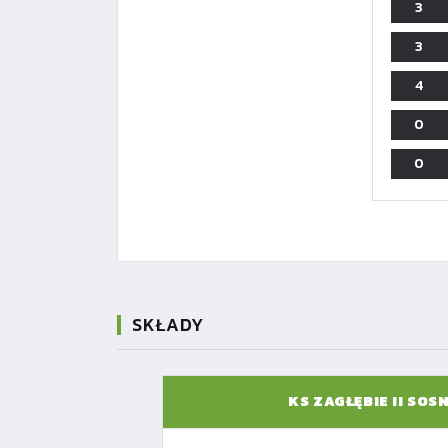
3
3
4
0
0
SKŁADY
KS ZAGŁĘBIE II SOS