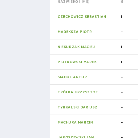
NAZWISKO I IMIĘ
G
CZECHOWICZ SEBASTIAN
1
MADEKSZA PIOTR
-
NIEKURZAK MACIEJ
1
PIOTROWSKI MAREK
1
SIADUL ARTUR
-
TRÓLKA KRZYSZTOF
-
TYRKALSKI DARIUSZ
-
MACHURA MARCIN
-
JAROSZEWSKI JAN
-