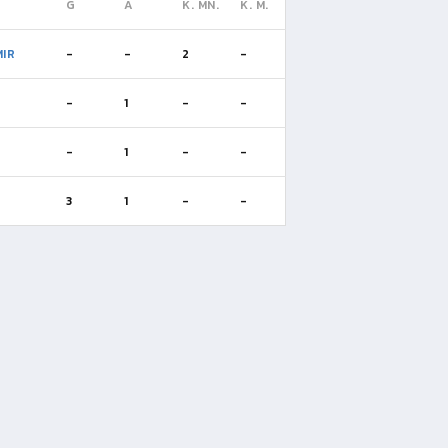
G
A
K. MN.
K. M.
IR
-
-
2
-
-
1
-
-
-
1
-
-
3
1
-
-