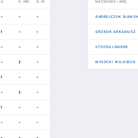
A
K. MN.
K. M.
NAZWISKO I IMIĘ
-
-
-
ANDREJCZUK SŁAWOM
1
-
-
GRZESIK ARKADIUSZ
-
-
-
STOCHAJ MAREK
-
2
-
WYSOCKI WOJCIECH
1
-
-
-
2
-
1
-
-
-
-
-
-
-
-