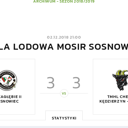
ARCHIWUM - SEZON 2018/2019
02.12.2018 21:00
LA LODOWA MOSIR SOSNOW
3
3
VS
ZAGŁĘBIE II
TMHL CHE
OSNOWIEC
KĘDZIERZYN 
STATYSTYKI