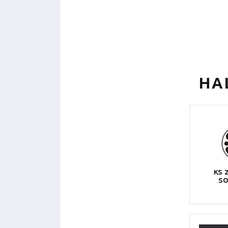
HA
KS 
S