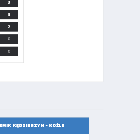
3
3
2
0
0
EMIK KĘDZIERZYN - KOŹLE