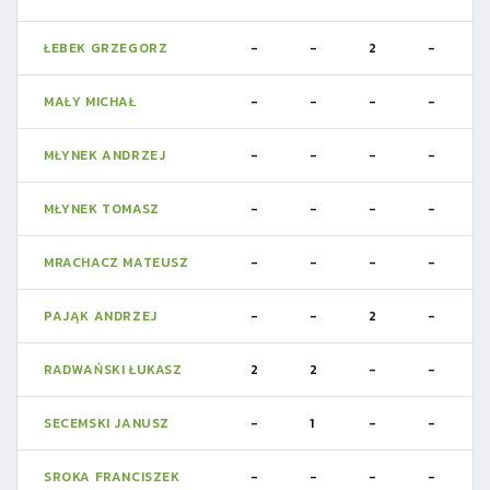
ŁEBEK GRZEGORZ
-
-
2
-
MAŁY MICHAŁ
-
-
-
-
MŁYNEK ANDRZEJ
-
-
-
-
MŁYNEK TOMASZ
-
-
-
-
MRACHACZ MATEUSZ
-
-
-
-
PAJĄK ANDRZEJ
-
-
2
-
RADWAŃSKI ŁUKASZ
2
2
-
-
SECEMSKI JANUSZ
-
1
-
-
SROKA FRANCISZEK
-
-
-
-