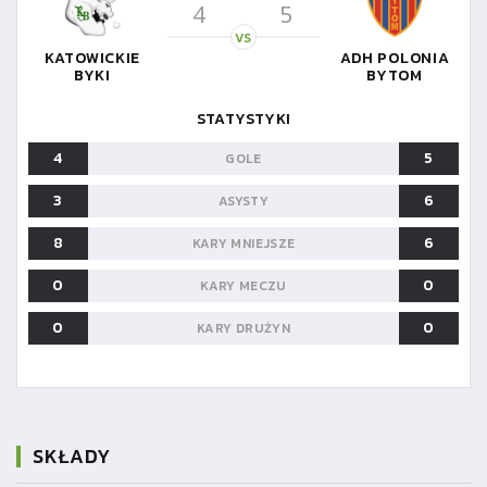
4
5
VS
KATOWICKIE
ADH POLONIA
BYKI
BYTOM
STATYSTYKI
4
5
GOLE
3
6
ASYSTY
8
6
KARY MNIEJSZE
0
0
KARY MECZU
0
0
KARY DRUŻYN
SKŁADY