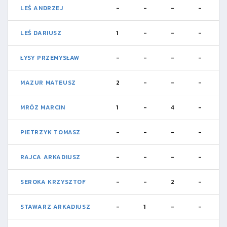
LEŚ ANDRZEJ
-
-
-
-
LEŚ DARIUSZ
1
-
-
-
ŁYSY PRZEMYSŁAW
-
-
-
-
MAZUR MATEUSZ
2
-
-
-
MRÓZ MARCIN
1
-
4
-
PIETRZYK TOMASZ
-
-
-
-
RAJCA ARKADIUSZ
-
-
-
-
SEROKA KRZYSZTOF
-
-
2
-
STAWARZ ARKADIUSZ
-
1
-
-