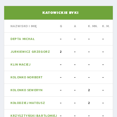
KATOWICKIE BYKI
NAZWISKO I IMIĘ
G
A
K. MN.
K. M.
DEPTA MICHAŁ
-
-
-
-
JURKIEWICZ GRZEGORZ
2
-
-
-
KLIN MACIEJ
-
-
-
-
KOLONKO NORBERT
-
-
-
-
KOLONKO SEWERYN
-
-
2
-
KOŁODZIEJ MATEUSZ
-
-
2
-
KRZYSZTYŃSKI BARTŁOMIEJ
-
-
-
-