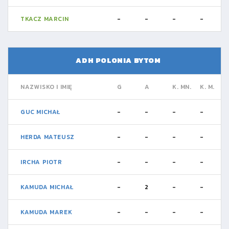
TKACZ MARCIN
-
-
-
-
ADH POLONIA BYTOM
NAZWISKO I IMIĘ
G
A
K. MN.
K. M.
GUC MICHAŁ
-
-
-
-
HERDA MATEUSZ
-
-
-
-
IRCHA PIOTR
-
-
-
-
KAMUDA MICHAŁ
-
2
-
-
KAMUDA MAREK
-
-
-
-