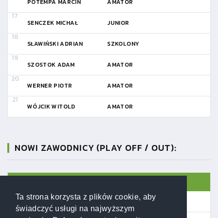
POTEMPA MARCIN
AMATOR
SENCZEK MICHAŁ
JUNIOR
SŁAWIŃSKI ADRIAN
SZKOLONY
SZOSTOK ADAM
AMATOR
WERNER PIOTR
AMATOR
WÓJCIK WITOLD
AMATOR
NOWI ZAWODNICY (PLAY OFF / OUT):
L.P.
NAZWISKO I IMIĘ
STATUS
Ta strona korzysta z plików cookie, aby
KOPEĆ SEBASTIAN
JUNIOR
świadczyć usługi na najwyższym